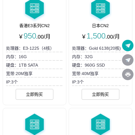
香港E3系列CN2
日本CN2
950
1,500
￥
.00/月
￥
.00/月
处理器：E3-1225（4核）
处理器：Gold 6138(20核)
内存：16G
内存：32G
硬盘：1TB SATA
硬盘：960G SSD
宽带:20M独享
宽带:40M独享
IP:3个
IP:3个
立即购买
立即购买