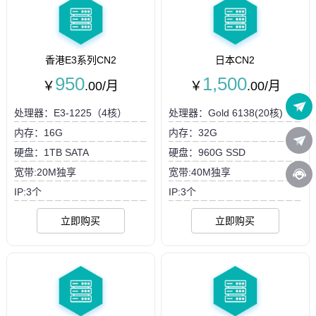
香港E3系列CN2
日本CN2
950
1,500
￥
.00/月
￥
.00/月
处理器：E3-1225（4核）
处理器：Gold 6138(20核)
内存：16G
内存：32G
硬盘：1TB SATA
硬盘：960G SSD
宽带:20M独享
宽带:40M独享
IP:3个
IP:3个
立即购买
立即购买